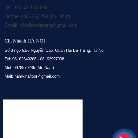
Tel : 023.62 48 58 68
Hotline: 0965 463 768 (Mr. Nhựt)
Email: Vinafloordanang@gmail.com
Chi Nhánh HÀ NỘI
Số 8 ngõ 63/6 Nguyễn Cao, Quận Hai Bà Trưng, Hà Nội
Tel: 08. 62649268 - 08. 62997038
Mob:0978570245 (Mr. Nam)
Mail: namvinafloor@gmail.com