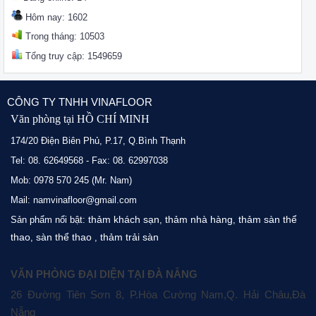
Hôm nay: 1602
Trong tháng: 10503
Tổng truy cập: 1549659
CÔNG TY TNHH VINAFLOOR
Văn phòng tại HỒ CHÍ MINH
174/20 Điện Biên Phủ, P.17, Q.Bình Thạnh
Tel: 08. 62649568 - Fax: 08. 62997038
Mob: 0978 570 245 (Mr. Nam)
Mail: namvinafloor@gmail.com
thảm khách sạn
thảm nhà hàng
thảm sàn thể
Sản phẩm nổi bật:
,
,
thao
sàn thể thao
thảm trải sàn
,
,
VĂN PHÒNG ĐẠI DIỆN TẠI ĐÀ NẴNG
26 Đường Tiên Sơn 8, P.Hòa Cường Nam,Q. Hải Châu,Đà
Nẵng