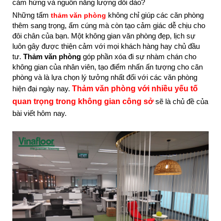
cảm hứng và nguồn năng lượng dồi dào?
Những tấm
không chỉ giúp các căn phòng
thảm văn phòng
thêm sang trọng, ấm cúng mà còn tạo cảm giác dễ chịu cho
đôi chân của bạn. Một không gian văn phòng đẹp, lịch sự
luôn gây được thiện cảm với mọi khách hàng hay chủ đầu
tư.
Thảm văn phòng
góp phần xóa đi sự nhàm chán cho
không gian của nhân viên, tạo điểm nhấn ấn tượng cho căn
phòng và là lựa chọn lý tưởng nhất đối với các văn phòng
hiện đại ngày nay.
Thảm văn phòng với nhiều yếu tố
quan trọng trong không gian công sở
sẽ là chủ đề của
bài viết hôm nay.