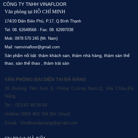
CÔNG TY TNHH VINAFLOOR
Văn phòng tại HỒ CHÍ MINH
174/20 Điện Biên Phủ, P.17, Q.Bình Thạnh
Tel: 08. 62649568 - Fax: 08. 62997038
Mob: 0978 570 245 (Mr. Nam)
Mail: namvinafloor@gmail.com
thảm khách sạn
thảm nhà hàng
thảm sàn thể
Sản phẩm nổi bật:
,
,
thao
sàn thể thao
thảm trải sàn
,
,
VĂN PHÒNG ĐẠI DIỆN TẠI ĐÀ NẴNG
26 Đường Tiên Sơn 8, P.Hòa Cường Nam,Q. Hải Châu,Đà
Nẵng
Tel : 023.62 48 58 68
Hotline: 0965 463 768 (Mr. Nhựt)
Email: Vinafloordanang@gmail.com