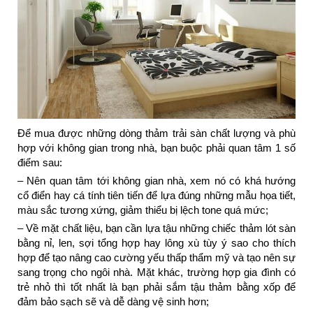
Để mua được những dòng thảm trải sàn chất lượng và phù
hợp với không gian trong nhà, bạn buộc phải quan tâm 1 số
điểm sau:
– Nên quan tâm tới không gian nhà, xem nó có khá hướng
cổ điển hay cá tính tiên tiến để lựa đúng những mẫu họa tiết,
màu sắc tương xứng, giảm thiểu bị lệch tone quá mức;
– Về mặt chất liệu, bạn cần lựa tậu những chiếc thảm lót sàn
bằng nỉ, len, sợi tổng hợp hay lông xù tùy ý sao cho thích
hợp để tạo nâng cao cường yếu thấp thẩm mỹ và tạo nên sự
sang trọng cho ngôi nhà. Mặt khác, trường hợp gia đình có
trẻ nhỏ thì tốt nhất là bạn phải sắm tậu thảm bằng xốp để
đảm bảo sạch sẽ và dễ dàng vệ sinh hơn;