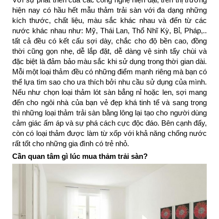
hiện nay có hầu hết mẫu thảm trải sàn với đa dạng những
kích thước, chất liệu, màu sắc khác nhau và đến từ các
nước khác nhau như: Mỹ, Thái Lan, Thổ Nhĩ Kỳ, Bỉ, Pháp,..
tất cả đều có kết cấu sợi dày, chắc cho độ bền cao, đồng
thời cũng gọn nhẹ, dễ lắp đặt, dễ dàng vệ sinh tẩy chùi và
đặc biệt là đảm bảo màu sắc khi sử dụng trong thời gian dài.
Mỗi một loại thảm đều có những điểm mạnh riêng mà bạn có
thể lựa tìm sao cho ưa thích bởi nhu cầu sử dụng của mình.
Nếu như chọn loại thảm lót sàn bẳng nỉ hoặc len, sợi mang
đến cho ngôi nhà của bạn vẻ đẹp khá tinh tế và sang trọng
thì những loại thảm trải sàn bằng lông lại tạo cho người dùng
cảm giác ấm áp và sự phá cách cực độc đáo. Bên cạnh đấy,
còn có loại thảm được làm từ xốp với khả năng chống nước
rất tốt cho những gia đình có trẻ nhỏ.
Cần quan tâm gì lúc mua thảm trải sàn?