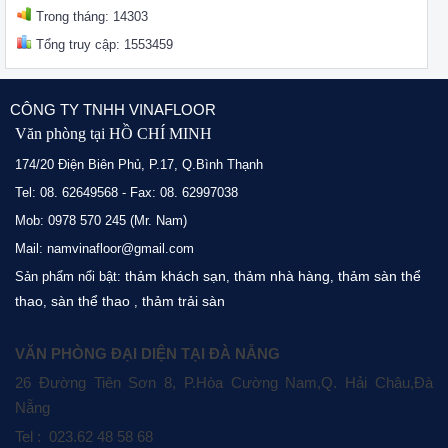
Trong tháng: 14303
Tổng truy cập: 1553459
CÔNG TY TNHH VINAFLOOR
Văn phòng tại HỒ CHÍ MINH
174/20 Điện Biên Phủ, P.17, Q.Bình Thạnh
Tel: 08. 62649568 - Fax: 08. 62997038
Mob: 0978 570 245 (Mr. Nam)
Mail: namvinafloor@gmail.com
thảm khách sạn
thảm nhà hàng
thảm sàn thể
Sản phẩm nổi bật:
,
,
thao
sàn thể thao
thảm trải sàn
,
,
VĂN PHÒNG ĐẠI DIỆN TẠI ĐÀ NẴNG
26 Đường Tiên Sơn 8, P.Hòa Cường Nam,Q. Hải Châu,Đà
Nẵng
Tel : 023.62 48 58 68