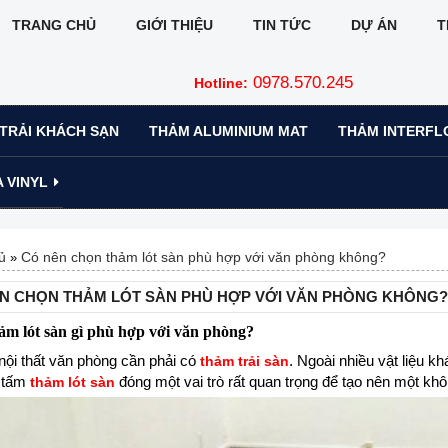
TRANG CHỦ
GIỚI THIỆU
TIN TỨC
DỰ ÁN
T
0978.570.245
Hotline:
TRẢI KHÁCH SẠN
THẢM ALUMINIUM MAT
THẢM INTERFL
 VINYL
ủ
Có nên chọn thảm lót sàn phù hợp với văn phòng không?
»
N CHỌN THẢM LÓT SÀN PHÙ HỢP VỚI VĂN PHÒNG KHÔNG?
m lót sàn gì phù hợp với văn phòng?
 nội thất văn phòng cần phải có
. Ngoài nhiều vật liệu k
thảm trải sàn
 tấm
đóng một vai trò rất quan trọng để tạo nên một kh
thảm lót sàn