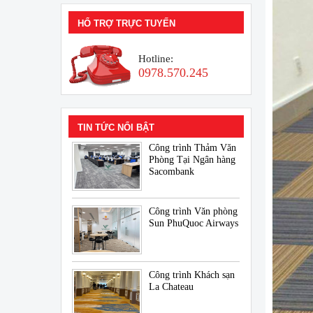
HỔ TRỢ TRỰC TUYẾN
Hotline:
0978.570.245
TIN TỨC NỔI BẬT
Công trình Thảm Văn
Phòng Tại Ngân hàng
Sacombank
Công trình Văn phòng
Sun PhuQuoc Airways
Công trình Khách sạn
La Chateau