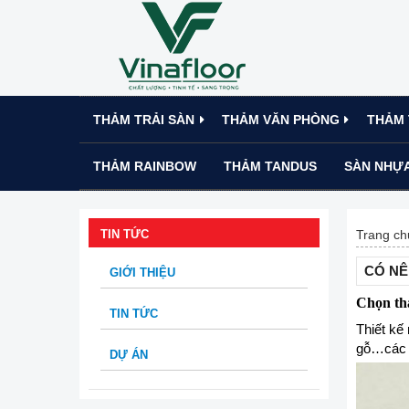
THẢM TRẢI SÀN
THẢM VĂN PHÒNG
THẢM 
THẢM RAINBOW
THẢM TANDUS
SÀN NHỰA
TIN TỨC
Trang ch
CÓ NÊ
GIỚI THIỆU
Chọn thả
TIN TỨC
Thiết kế
gỗ…các
DỰ ÁN