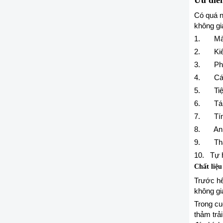
Ưu điểm
Có quá n
không gi
1. Màu
2. Kiểu
3. Phối
4. Các
5. Tiện 
6. Tái 
7. Tính
8. An t
9. Thân
10. Tự 
Chất liệ
Trước hết
không gi
Trong cu
thảm trả