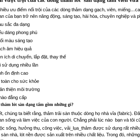
 vượt trội của các dòng thảm lót sàn dạng tấm viên vừa 
hiều ưu điểm nổi trội của các dòng thảm dạng gạch, viên, miếng…carp
an của bạn trở nên năng động, sáng tạo, hài hòa, chuyên nghiệp và 
 sắc đa dạng
 dáng phong phú
 màu sáng tạo
h âm hiệu quả
ích di chuyển, lắp đặt, thay thế
sử dụng nhiều lần
 ổn định cao
oàn cho sức khỏe
 thiện môi trường
hào đẳng cấp
u thảm lót sàn dạng tấm gồm những gì?
, chúng ta biết rằng, thảm trải sàn thuộc dòng họ nhà vỉa (fabric). Đã 
an sống và làm việc của con người. Chẳng phải lúc nào bạn và tôi c
ộc sống, hưởng thụ, công việc, vải_lụa_thảm được sử dụng rất nhiều 
i sàn nhà, lót nền được sản xuất trên nhiều chất liệu. Trong đó, nhữn