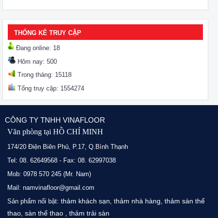
THỐNG KÊ TRUY CẬP
Đang online: 18
Hôm nay: 500
Trong tháng: 15118
Tổng truy cập: 1554274
CÔNG TY TNHH VINAFLOOR
Văn phòng tại HỒ CHÍ MINH
174/20 Điện Biên Phủ, P.17, Q.Bình Thạnh
Tel: 08. 62649568 - Fax: 08. 62997038
Mob: 0978 570 245 (Mr. Nam)
Mail: namvinafloor@gmail.com
thảm khách sạn
thảm nhà hàng
thảm sàn thể
Sản phẩm nổi bật:
,
,
thao
sàn thể thao
thảm trải sàn
,
,