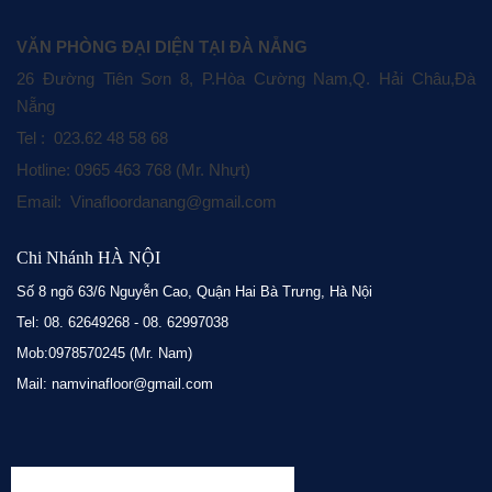
VĂN PHÒNG ĐẠI DIỆN TẠI ĐÀ NẴNG
26 Đường Tiên Sơn 8, P.Hòa Cường Nam,Q. Hải Châu,Đà
Nẵng
Tel : 023.62 48 58 68
Hotline: 0965 463 768 (Mr. Nhựt)
Email: Vinafloordanang@gmail.com
Chi Nhánh HÀ NỘI
Số 8 ngõ 63/6 Nguyễn Cao, Quận Hai Bà Trưng, Hà Nội
Tel: 08. 62649268 - 08. 62997038
Mob:0978570245 (Mr. Nam)
Mail: namvinafloor@gmail.com