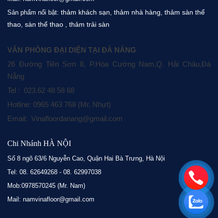
thảm khách sạn
thảm nhà hàng
thảm sàn thể
Sản phẩm nổi bật:
,
,
thao
sàn thể thao
thảm trải sàn
,
,
VĂN PHÒNG ĐẠI DIỆN TẠI ĐÀ NẴNG
26 Đường Tiên Sơn 8, P.Hòa Cường Nam,Q. Hải Châu,Đà
Nẵng
Tel : 023.62 48 58 68
Hotline: 0965 463 768 (Mr. Nhựt)
Email: Vinafloordanang@gmail.com
Chi Nhánh HÀ NỘI
Số 8 ngõ 63/6 Nguyễn Cao, Quận Hai Bà Trưng, Hà Nội
Tel: 08. 62649268 - 08. 62997038
Mob:0978570245 (Mr. Nam)
Mail: namvinafloor@gmail.com