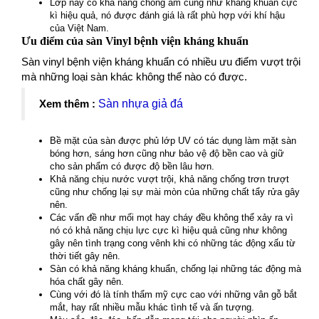
Lớp này có khả năng chống ẩm cũng như kháng khuẩn cực
kì hiệu quả, nó được đánh giá là rất phù hợp với khí hậu
của Việt Nam.
Ưu điểm của sàn Vinyl bệnh viện kháng khuẩn
Sàn vinyl bệnh viện kháng khuẩn có nhiều ưu điểm vượt trội
mà những loại sàn khác không thể nào có được.
Xem thêm :
Sàn nhựa giả đá
Bề mặt của sàn được phủ lớp UV có tác dụng làm mặt sàn
bóng hơn, sáng hơn cũng như bảo vệ độ bền cao và giữ
cho sản phẩm có được độ bền lâu hơn.
Khả năng chịu nước vượt trội, khả năng chống trơn trượt
cũng như chống lại sự mài mòn của những chất tẩy rửa gây
nên.
Các vấn đề như mối mọt hay cháy đều không thể xảy ra vì
nó có khả năng chịu lực cực kì hiệu quả cũng như không
gây nên tình trạng cong vênh khi có những tác động xấu từ
thời tiết gây nên.
Sàn có khả năng kháng khuẩn, chống lại những tác động mà
hóa chất gây nên.
Cùng với đó là tính thẩm mỹ cực cao với những vân gỗ bắt
mắt, hay rất nhiều mẫu khác tình tế và ấn tượng.