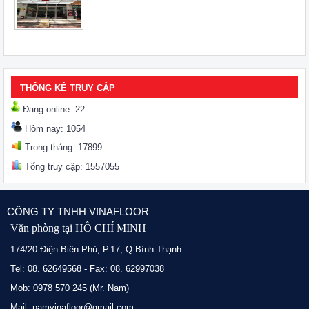
THỐNG KÊ TRUY CẬP
Đang online: 22
Hôm nay: 1054
Trong tháng: 17899
Tổng truy cập: 1557055
CÔNG TY TNHH VINAFLOOR
Văn phòng tại HỒ CHÍ MINH
174/20 Điện Biên Phủ, P.17, Q.Bình Thạnh
Tel: 08. 62649568 - Fax: 08. 62997038
Mob: 0978 570 245 (Mr. Nam)
Mail: namvinafloor@gmail.com