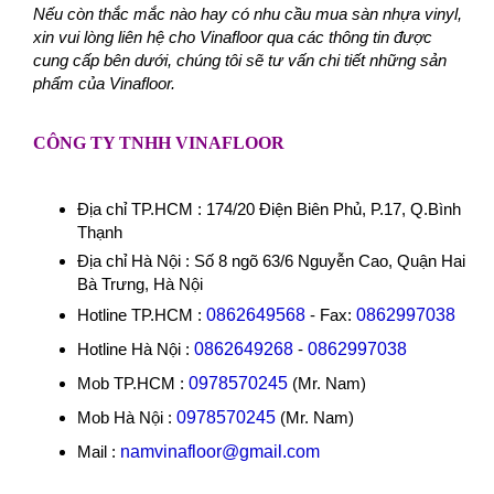
Nếu còn thắc mắc nào hay có nhu cầu mua sàn nhựa vinyl,
xin vui lòng liên hệ cho Vinafloor qua các thông tin được
cung cấp bên dưới, chúng tôi sẽ tư vấn chi tiết những sản
phẩm của Vinafloor.
CÔNG TY TNHH VINAFLOOR
Địa chỉ TP.HCM : 174/20 Điện Biên Phủ, P.17, Q.Bình
Thạnh
Địa chỉ Hà Nội : Số 8 ngõ 63/6 Nguyễn Cao, Quận Hai
Bà Trưng, Hà Nội
Hotline TP.HCM :
0862649568
- Fax:
0862997038
Hotline Hà Nội :
0862649268
-
0862997038
Mob TP.HCM :
0978570245
(Mr. Nam)
Mob Hà Nội :
0978570245
(Mr. Nam)
Mail :
namvinafloor@gmail.com