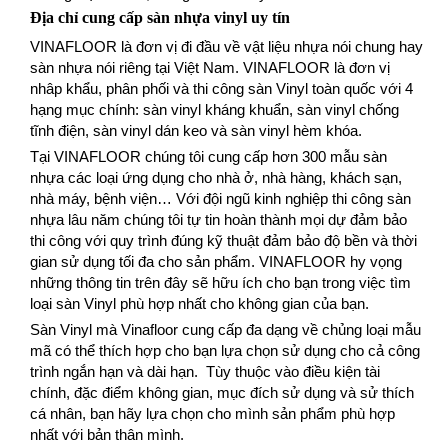
Địa chỉ cung cấp sàn nhựa vinyl uy tín
VINAFLOOR là đơn vị đi đầu về vật liệu nhựa nói chung hay
sàn nhựa nói riêng tại Việt Nam. VINAFLOOR là đơn vị
nhâp khẩu, phân phối và thi công sàn Vinyl toàn quốc với 4
hạng mục chính: sàn vinyl kháng khuẩn, sàn vinyl chống
tĩnh điện, sàn vinyl dán keo và sàn vinyl hèm khóa.
Tại VINAFLOOR chúng tôi cung cấp hơn 300 mẫu sàn
nhựa các loại ứng dụng cho nhà ở, nhà hàng, khách sạn,
nhà máy, bệnh viện… Với đội ngũ kinh nghiệp thi công sàn
nhựa lâu năm chúng tôi tự tin hoàn thành mọi dự đảm bảo
thi công với quy trình đúng kỹ thuật đảm bảo độ bền và thời
gian sử dụng tối đa cho sản phẩm. VINAFLOOR hy vọng
những thông tin trên đây sẽ hữu ích cho bạn trong việc tìm
loại sàn Vinyl phù hợp nhất cho không gian của bạn.
Sàn Vinyl mà Vinafloor cung cấp đa dạng về chủng loại mẫu
mã có thể thích hợp cho bạn lựa chọn sử dụng cho cả công
trình ngắn hạn và dài hạn. Tùy thuộc vào điều kiện tài
chính, đặc điểm không gian, mục đích sử dụng và sử thích
cá nhân, bạn hãy lựa chọn cho mình sản phẩm phù hợp
nhất với bản thân mình.