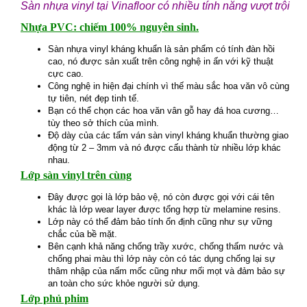
Sàn nhựa vinyl tại Vinafloor có nhiều tính năng vượt trội
Nhựa PVC: chiếm 100% nguyên sinh.
Sàn nhựa vinyl kháng khuẩn là sản phẩm có tính đàn hồi
cao, nó được sản xuất trên công nghệ in ấn với kỹ thuật
cực cao.
Công nghệ in hiện đại chính vì thế màu sắc hoa văn vô cùng
tự tiên, nét đẹp tinh tế.
Bạn có thể chọn các hoa văn vân gỗ hay đá hoa cương…
tùy theo sở thích của mình.
Độ dày của các tấm ván sàn vinyl kháng khuẩn thường giao
động từ 2 – 3mm và nó được cấu thành từ nhiều lớp khác
nhau.
Lớp sàn vinyl trên cùng
Đây được gọi là lớp bảo vệ, nó còn được gọi với cái tên
khác là lớp wear layer được tổng hợp từ melamine resins.
Lớp này có thể đảm bảo tính ổn định cũng như sự vững
chắc của bề mặt.
Bên cạnh khả năng chống trầy xước, chống thấm nước và
chống phai màu thì lớp này còn có tác dụng chống lại sự
thâm nhập của nấm mốc cũng như mối mọt và đảm bảo sự
an toàn cho sức khỏe người sử dụng.
Lớp phủ phim