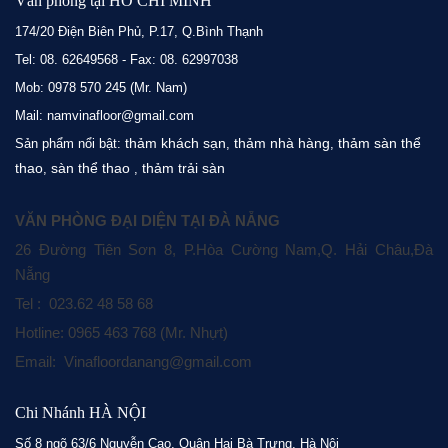
Văn phòng tại HỒ CHÍ MINH
174/20 Điện Biên Phủ, P.17, Q.Bình Thạnh
Tel: 08. 62649568 - Fax: 08. 62997038
Mob: 0978 570 245 (Mr. Nam)
Mail: namvinafloor@gmail.com
thảm khách sạn
thảm nhà hàng
thảm sàn thể
Sản phẩm nổi bật:
,
,
thao
sàn thể thao
thảm trải sàn
,
,
VĂN PHÒNG ĐẠI DIỆN TẠI ĐÀ NẴNG
26 Đường Tiên Sơn 8, P.Hòa Cường Nam,Q. Hải Châu,Đà
Nẵng
Tel : 023.62 48 58 68
Hotline: 0965 463 768 (Mr. Nhựt)
Email: Vinafloordanang@gmail.com
Chi Nhánh HÀ NỘI
Số 8 ngõ 63/6 Nguyễn Cao, Quận Hai Bà Trưng, Hà Nội