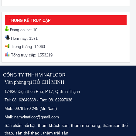
THỐNG KÊ TRUY CẬP
Đang online: 10
Hôm nay: 1371
Trong tháng: 14063
Tổng truy cập: 1553219
CÔNG TY TNHH VINAFLOOR
Văn phòng tại HỒ CHÍ MINH
174/20 Điện Biên Phủ, P.17, Q.Bình Thạnh
Tel: 08. 62649568 - Fax: 08. 62997038
Mob: 0978 570 245 (Mr. Nam)
Mail: namvinafloor@gmail.com
thảm khách sạn
thảm nhà hàng
thảm sàn thể
Sản phẩm nổi bật:
,
,
thao
sàn thể thao
thảm trải sàn
,
,