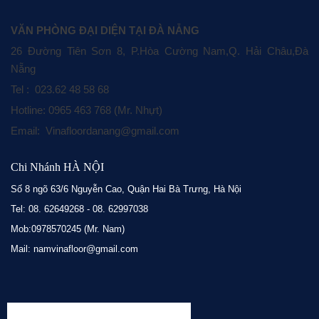
VĂN PHÒNG ĐẠI DIỆN TẠI ĐÀ NẴNG
26 Đường Tiên Sơn 8, P.Hòa Cường Nam,Q. Hải Châu,Đà
Nẵng
Tel : 023.62 48 58 68
Hotline: 0965 463 768 (Mr. Nhựt)
Email: Vinafloordanang@gmail.com
Chi Nhánh HÀ NỘI
Số 8 ngõ 63/6 Nguyễn Cao, Quận Hai Bà Trưng, Hà Nội
Tel: 08. 62649268 - 08. 62997038
Mob:0978570245 (Mr. Nam)
Mail: namvinafloor@gmail.com