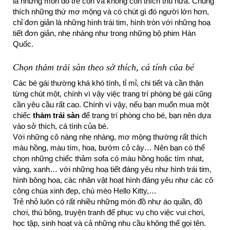
là những món đồ trẻ con và không còn thích thú nữa. Chúng
thích những thứ mơ mộng và có chút gì đó người lớn hơn,
chỉ đơn giản là những hình trái tim, hình tròn với những hoạ
tiết đơn giản, nhẹ nhàng như trong những bộ phim Hàn
Quốc.
Chọn thảm trải sàn theo sở thích, cá tính của bé
Các bé gái thường khá khó tính, tỉ mỉ, chi tiết và cần thận
từng chút một, chính vì vậy việc trang trí phòng bé gái cũng
cần yêu cầu rất cao. Chính vì vậy, nếu bạn muốn mua một
chiếc
thảm trải sàn
để trang trí phòng cho bé, bạn nên dựa
vào sở thích, cá tính của bé.
Với những cô nàng nhẹ nhàng, mơ mộng thường rất thích
màu hồng, màu tím, hoa, bướm cỏ cây… Nên bạn có thể
chọn những chiếc thảm sofa có màu hồng hoặc tím nhạt,
vàng, xanh… với những hoạ tiết đáng yêu như hình trái tim,
hình bông hoa, các nhân vật hoạt hình đáng yêu như các cô
công chúa xinh đẹp, chú mèo Hello Kitty,…
Trẻ nhỏ luôn có rất nhiều những món đồ như áo quần, đồ
chơi, thú bông, truyện tranh để phục vụ cho việc vui chơi,
học tập, sinh hoạt và cả những nhu cầu không thể gọi tên.