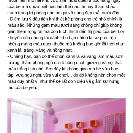
muốn làm mới lại khu vực sinh hoạt quen thuộc hằng ngày
của bé mà chưa biết nên làm thế nào thì hãy tham khảo
cách trang trí phòng cho bé gái vô cùng đẹp mắt dưới đây:
- Điểm lưu ý đầu tiên khi thiết kế phòng cho trẻ nhỏ chính là
màu sắc. Những gam màu tươi sáng không chỉ giúp không
gian thêm rộng rãi mà còn kích thích đến thị giác của bé. Lời
khuyên của chúng tôi dành cho bạn chính là sự pha trộn
những mảng màu quen thuộc mà không bao giờ lỗi thời như:
xanh lá, trắng, vàng và hồng nhạt.
- Chẳng hạn, bạn có thể chọn xanh lá và vàng làm màu sơn
tường, thảm phòng ngủ ca-rô hồng nhạt, giường và nội thất
màu trắng tinh nhé! Bởi đây là không gian mà bé vừa học
tập, vừa ngủ nghỉ, vừa vui chơi… do đó không nên chọn một
màu duy nhất vì như thế sẽ rất đơn điệu và giảm sự hứng
thú của bé yêu.