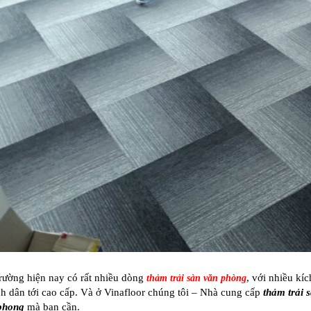
trường hiện nay có rất nhiều dòng
, với nhiều kí
thảm trải sàn văn phòng
nh dân tới cao cấp. Và ở Vinafloor chúng tôi – Nhà cung cấp
thảm trải 
phong
mà bạn cần.