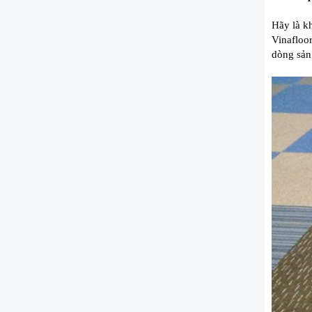
Hãy là kh
Vinafloor
dòng sả