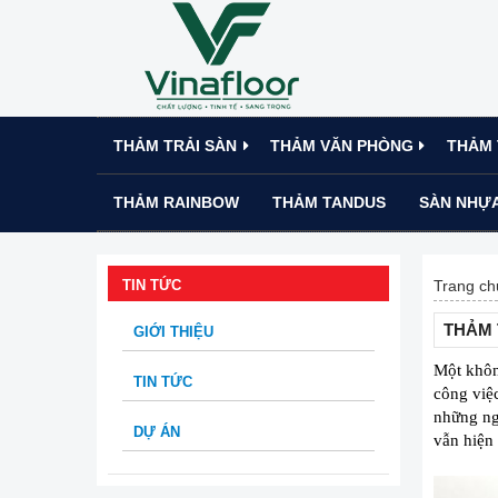
THẢM TRẢI SÀN
THẢM VĂN PHÒNG
THẢM 
THẢM RAINBOW
THẢM TANDUS
SÀN NHỰA
TIN TỨC
Trang ch
THẢM 
GIỚI THIỆU
Một khôn
TIN TỨC
công việc
những ngà
DỰ ÁN
vẫn hiện 