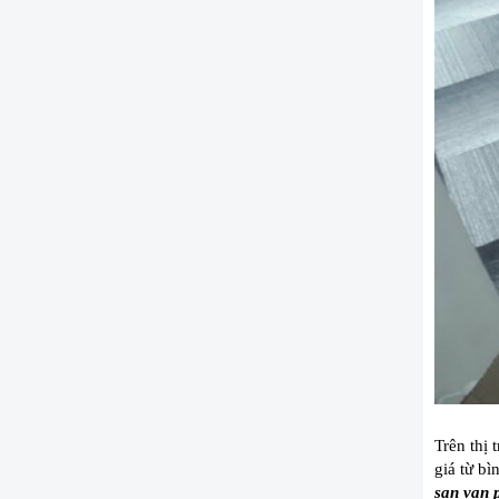
Trên thị 
giá từ bì
san van 