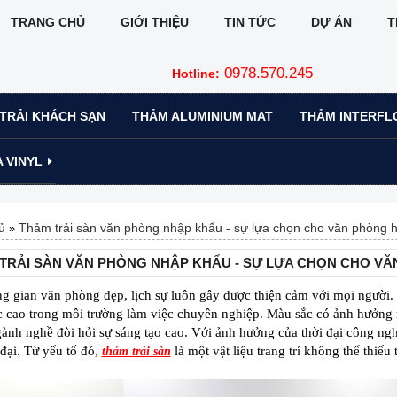
TRANG CHỦ
GIỚI THIỆU
TIN TỨC
DỰ ÁN
T
0978.570.245
Hotline:
TRẢI KHÁCH SẠN
THẢM ALUMINIUM MAT
THẢM INTERFL
 VINYL
ủ
Thảm trải sàn văn phòng nhập khẩu - sự lựa chọn cho văn phòng h
»
TRẢI SÀN VĂN PHÒNG NHẬP KHẨU - SỰ LỰA CHỌN CHO VĂN
g gian văn phòng đẹp, lịch sự luôn gây được thiện cảm với mọi người.
 cao trong môi trường làm việc chuyên nghiệp. Màu sắc có ảnh hưởng rấ
nh nghề đòi hỏi sự sáng tạo cao. Với ảnh hưởng của thời đại công nghệ
đại. Từ yếu tố đó,
là một vật liệu trang trí không thể thiếu
thảm trải sàn