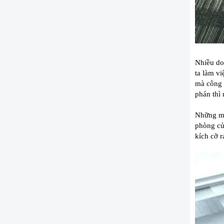
Nhiều doa
ta làm vi
mà công 
phán thì
Những mố
phòng củ
kích cỡ r