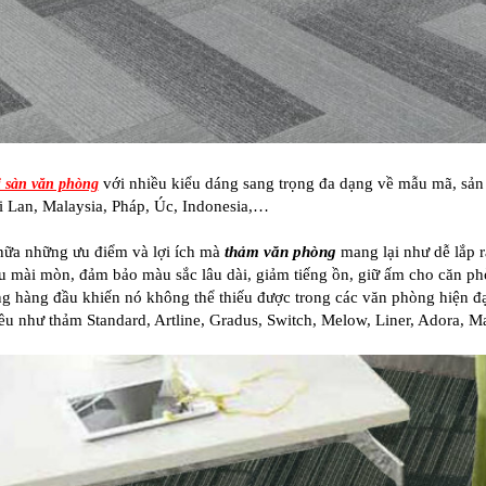
với nhiều kiểu dáng sang trọng đa dạng về mẫu mã, sả
 sàn văn phòng
i Lan, Malaysia, Pháp, Úc, Indonesia,…
nữa những ưu điểm và lợi ích mà
thảm văn phòng
mang lại như dễ lắp r
u mài mòn, đảm bảo màu sắc lâu dài, giảm tiếng ồn, giữ ấm cho căn ph
ng hàng đầu khiến nó không thể thiếu được trong các văn phòng hiện đ
ều như thảm Standard, Artline, Gradus, Switch, Melow, Liner, Adora, 