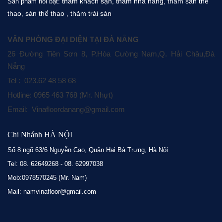
thảm khách sạn
thảm nhà hàng
thảm sàn thể
Sản phẩm nổi bật:
,
,
thao
sàn thể thao
thảm trải sàn
,
,
VĂN PHÒNG ĐẠI DIỆN TẠI ĐÀ NẴNG
26 Đường Tiên Sơn 8, P.Hòa Cường Nam,Q. Hải Châu,Đà
Nẵng
Tel : 023.62 48 58 68
Hotline: 0965 463 768 (Mr. Nhựt)
Email: Vinafloordanang@gmail.com
Chi Nhánh HÀ NỘI
Số 8 ngõ 63/6 Nguyễn Cao, Quận Hai Bà Trưng, Hà Nội
Tel: 08. 62649268 - 08. 62997038
Mob:0978570245 (Mr. Nam)
Mail: namvinafloor@gmail.com