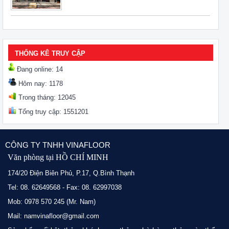
THỐNG KÊ TRUY CẬP
Đang online: 14
Hôm nay: 1178
Trong tháng: 12045
Tổng truy cập: 1551201
CÔNG TY TNHH VINAFLOOR
Văn phòng tại HỒ CHÍ MINH
174/20 Điện Biên Phủ, P.17, Q.Bình Thạnh
Tel: 08. 62649568 - Fax: 08. 62997038
Mob: 0978 570 245 (Mr. Nam)
Mail: namvinafloor@gmail.com