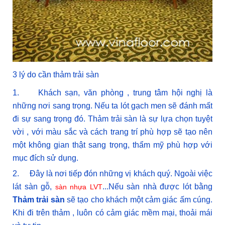
3 lý do cần thảm trải sàn
1. Khách sạn, văn phòng , trung tâm hội nghị là
những nơi sang trọng. Nếu ta lót gạch men sẽ đánh mất
đi sự sang trọng đó. Thảm trải sàn là sự lựa chọn tuyệt
vời , với màu sắc và cách trang trí phù hợp sẽ tạo nên
một không gian thật sang trọng, thẩm mỹ phù hợp với
mục đích sử dụng.
2. Đây là nơi tiếp đón những vị khách quý. Ngoài việc
lát sàn gỗ,
...Nếu sàn nhà được lót bằng
sàn nhựa LVT
Thảm trải sàn
sẽ tạo cho khách một cảm giác ấm cúng.
Khi đi trên thảm , luôn có cảm giác mềm mại, thoải mái