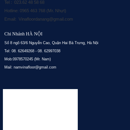
Tel : 023.62 48 58 68
Hotline: 0965 463 768 (Mr. Nhựt)
Email: Vinafloordanang@gmail.com
Chi Nhánh HÀ NỘI
Số 8 ngõ 63/6 Nguyễn Cao, Quận Hai Bà Trưng, Hà Nội
Tel: 08. 62649268 - 08. 62997038
Mob:0978570245 (Mr. Nam)
Mail: namvinafloor@gmail.com