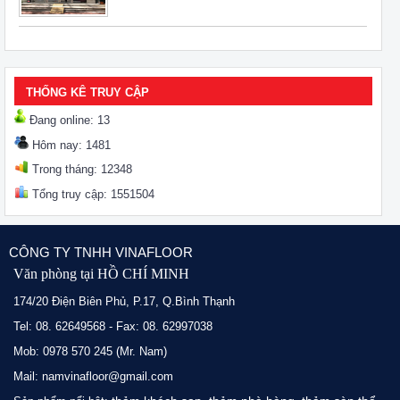
THỐNG KÊ TRUY CẬP
Đang online: 13
Hôm nay: 1481
Trong tháng: 12348
Tổng truy cập: 1551504
CÔNG TY TNHH VINAFLOOR
Văn phòng tại HỒ CHÍ MINH
174/20 Điện Biên Phủ, P.17, Q.Bình Thạnh
Tel: 08. 62649568 - Fax: 08. 62997038
Mob: 0978 570 245 (Mr. Nam)
Mail: namvinafloor@gmail.com