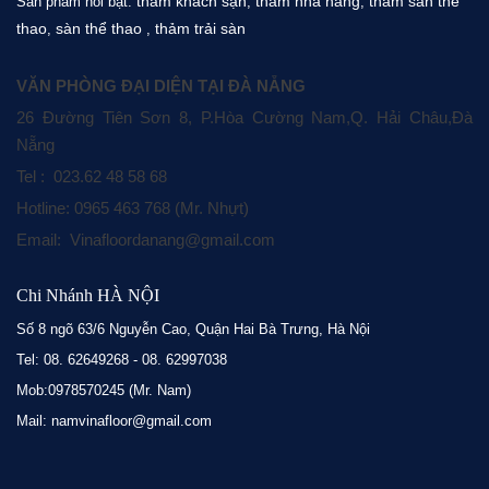
thảm khách sạn
thảm nhà hàng
thảm sàn thể
Sản phẩm nổi bật:
,
,
thao
sàn thể thao
thảm trải sàn
,
,
VĂN PHÒNG ĐẠI DIỆN TẠI ĐÀ NẴNG
26 Đường Tiên Sơn 8, P.Hòa Cường Nam,Q. Hải Châu,Đà
Nẵng
Tel : 023.62 48 58 68
Hotline: 0965 463 768 (Mr. Nhựt)
Email: Vinafloordanang@gmail.com
Chi Nhánh HÀ NỘI
Số 8 ngõ 63/6 Nguyễn Cao, Quận Hai Bà Trưng, Hà Nội
Tel: 08. 62649268 - 08. 62997038
Mob:0978570245 (Mr. Nam)
Mail: namvinafloor@gmail.com