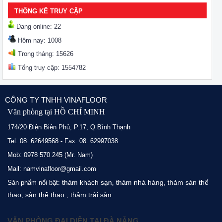
THỐNG KÊ TRUY CẬP
Đang online: 22
Hôm nay: 1008
Trong tháng: 15626
Tổng truy cập: 1554782
CÔNG TY TNHH VINAFLOOR
Văn phòng tại HỒ CHÍ MINH
174/20 Điện Biên Phủ, P.17, Q.Bình Thạnh
Tel: 08. 62649568 - Fax: 08. 62997038
Mob: 0978 570 245 (Mr. Nam)
Mail: namvinafloor@gmail.com
thảm khách sạn
thảm nhà hàng
thảm sàn thể
Sản phẩm nổi bật:
,
,
thao
sàn thể thao
thảm trải sàn
,
,
VĂN PHÒNG ĐẠI DIỆN TẠI ĐÀ NẴNG