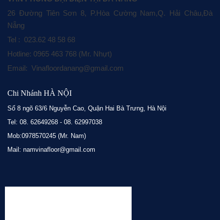
26 Đường Tiên Sơn 8, P.Hòa Cường Nam,Q. Hải Châu,Đà
Nẵng
Tel : 023.62 48 58 68
Hotline: 0965 463 768 (Mr. Nhựt)
Email: Vinafloordanang@gmail.com
Chi Nhánh HÀ NỘI
Số 8 ngõ 63/6 Nguyễn Cao, Quận Hai Bà Trưng, Hà Nội
Tel: 08. 62649268 - 08. 62997038
Mob:0978570245 (Mr. Nam)
Mail: namvinafloor@gmail.com