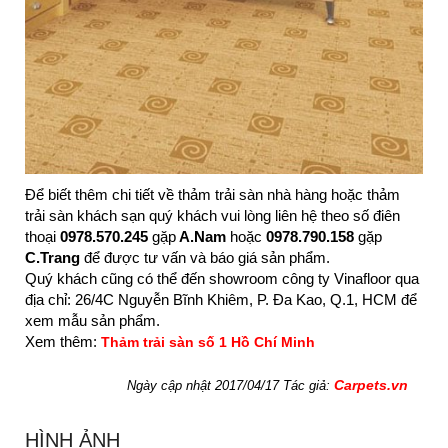
Để biết thêm chi tiết về thảm trải sàn nhà hàng hoặc thảm
trải sàn khách sạn quý khách vui lòng liên hệ theo số điên
thoại
0978.570.245
gặp
A.Nam
hoặc
0978.790.158
gặp
C.Trang
để được tư vấn và báo giá sản phẩm.
Quý khách cũng có thể đến showroom công ty Vinafloor qua
địa chỉ: 26/4C Nguyễn Bĩnh Khiêm, P. Đa Kao, Q.1, HCM để
xem mẫu sản phẩm.
Xem thêm:
Thảm trải sàn số 1 Hồ Chí Minh
Carpets.vn
Ngày cập nhật 2017/04/17 Tác giả:
HÌNH ẢNH