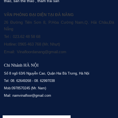
thao
sàn thể thao
thảm trải sàn
,
,
VĂN PHÒNG ĐẠI DIỆN TẠI ĐÀ NẴNG
26 Đường Tiên Sơn 8, P.Hòa Cường Nam,Q. Hải Châu,Đà
Nẵng
Tel : 023.62 48 58 68
Hotline: 0965 463 768 (Mr. Nhựt)
Email: Vinafloordanang@gmail.com
Chi Nhánh HÀ NỘI
Số 8 ngõ 63/6 Nguyễn Cao, Quận Hai Bà Trưng, Hà Nội
Tel: 08. 62649268 - 08. 62997038
Mob:0978570245 (Mr. Nam)
Mail: namvinafloor@gmail.com