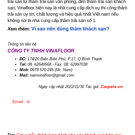
trải sàn từ thảm trải sàn văn phòng, đến thảm trải sàn khách
sạn, Vinafloor hiện nay là nhà cung cấp dịch vụ thi công thảm
trải sàn uy tín, chất lượng và hiệu quả nhất Việt nam nếu
không nói là nhà cung cấp thảm trải sàn số 1.
Xem thêm:
Vì sao nên dùng thảm khách sạn?
Thông tin liên hệ
CÔNG TY TNHH VINAFLOOR
ĐC:
174/20 Điện Biên Phủ, P.17, Q.Bình Thạnh
Tel:
08. 62649568 - Fax: 08. 62997038
Mob:
0978 570 245 (Mr. Nam)
Mail:
namvinafloor@gmail.com
Carpets.vn
Ngày cập nhật 2022/11/30 Tác giả:
Email
In
Gợi ý mẫu thảm lang dành cho các khách sạn hiện nay
Tag: