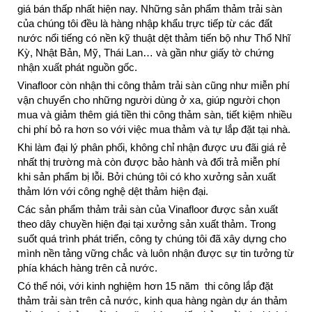
giá bán thấp nhất hiện nay. Những sản phẩm thảm trải sàn
của chúng tôi đều là hàng nhập khẩu trực tiếp từ các đất
nước nổi tiếng có nền kỹ thuật dệt thảm tiến bộ như Thổ Nhĩ
Kỳ, Nhật Bản, Mỹ, Thái Lan… và gần như giấy tờ chứng
nhận xuất phát nguồn gốc.
Vinafloor còn nhận thi công thảm trải sàn cũng như miễn phí
vận chuyển cho những người dùng ở xa, giúp người chọn
mua và giảm thêm giá tiền thi công thảm sàn, tiết kiệm nhiều
chi phí bỏ ra hơn so với việc mua thảm và tự lắp đặt tại nhà.
Khi làm đại lý phân phối, không chỉ nhận được ưu đãi giá rẻ
nhất thị trường mà còn được bảo hành và đổi trả miễn phí
khi sản phẩm bị lỗi. Bởi chúng tôi có kho xưởng sản xuất
thảm lớn với công nghệ dệt thảm hiện đại.
Các sản phẩm thảm trải sàn của Vinafloor được sản xuất
theo dây chuyền hiện đại tại xưởng sản xuất thảm. Trong
suốt quá trình phát triển, công ty chúng tôi đã xây dựng cho
mình nền tảng vững chắc và luôn nhận được sự tin tưởng từ
phía khách hàng trên cả nước.
Có thể nói, với kinh nghiệm hơn 15 năm thi công lắp đặt
thảm trải sàn trên cả nước, kinh qua hàng ngàn dự án thảm