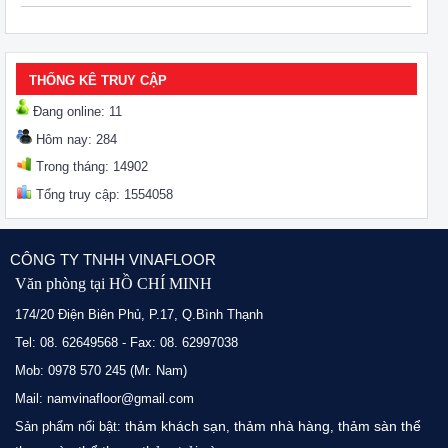
THỐNG KÊ TRUY CẬP
Đang online: 11
Hôm nay: 284
Trong tháng: 14902
Tổng truy cập: 1554058
CÔNG TY TNHH VINAFLOOR
Văn phòng tại HỒ CHÍ MINH
174/20 Điện Biên Phủ, P.17, Q.Bình Thạnh
Tel: 08. 62649568 - Fax: 08. 62997038
Mob: 0978 570 245 (Mr. Nam)
Mail: namvinafloor@gmail.com
thảm khách sạn
thảm nhà hàng
thảm sàn thể
Sản phẩm nổi bật:
,
,