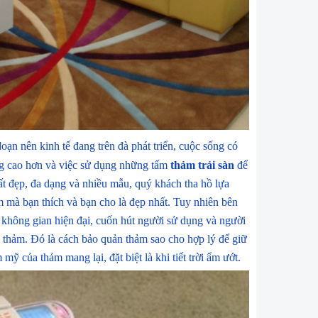
oạn nên kinh tế đang trên đà phát triển, cuộc sống có
ăng cao hơn và việc sử dụng những tấm
thảm trải sàn
để
ất đẹp, đa dạng và nhiều mẫu, quý khách tha hồ lựa
mà bạn thích và bạn cho là đẹp nhất. Tuy nhiên bên
t không gian hiện đại, cuốn hút người sử dụng và người
 thảm. Đó là cách bảo quản thảm sao cho hợp lý để giữ
 của thảm mang lại, đặt biệt là khi tiết trời ẩm ướt.