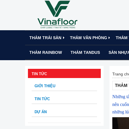
THẢM TRẢI SÀN
THẢM VĂN PHÒNG
THẢM 
THẢM RAINBOW
THẢM TANDUS
SÀN NHỰA
TIN TỨC
Trang ch
THẢM 
GIỚI THIỆU
Những 
TIN TỨC
nên cuốn 
những lúc
DỰ ÁN