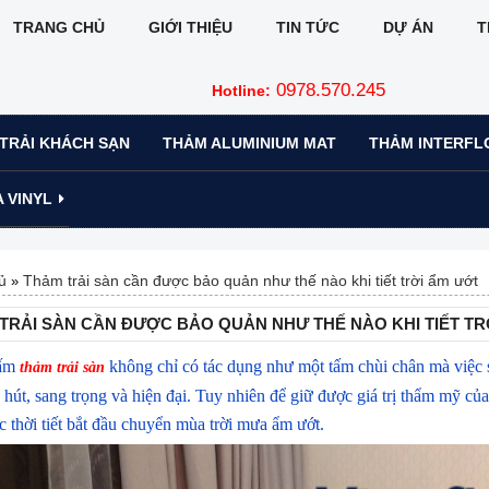
TRANG CHỦ
GIỚI THIỆU
TIN TỨC
DỰ ÁN
T
0978.570.245
Hotline:
TRẢI KHÁCH SẠN
THẢM ALUMINIUM MAT
THẢM INTERFL
 VINYL
ủ
Thảm trải sàn cần được bảo quản như thế nào khi tiết trời ẩm ướt
»
TRẢI SÀN CẦN ĐƯỢC BẢO QUẢN NHƯ THẾ NÀO KHI TIẾT TR
tấm
không chỉ có tác dụng như một tấm chùi chân mà việc 
thảm trải sàn
hút, sang trọng và hiện đại. Tuy nhiên để giữ được giá trị thẩm mỹ của t
 thời tiết bắt đầu chuyển mùa trời mưa ẩm ướt.