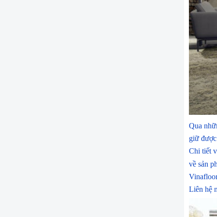
Qua nhữn
giữ được 
Chi tiết 
về sản p
Vinafloor
Liên hệ 