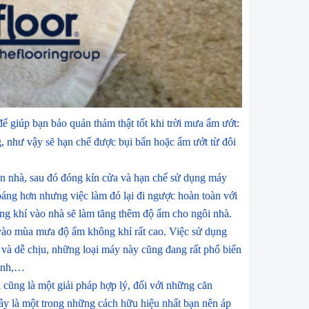
ể giúp bạn bảo quản thảm thật tốt khi trời mưa ẩm ướt:
, như vậy sẽ hạn chế được bụi bẩn hoặc ẩm ướt từ đôi
àn nhà, sau đó đóng kín cửa và hạn chế sử dụng máy
oáng hơn nhưng việc làm đó lại đi ngược hoàn toàn với
ông khí vào nhà sẽ làm tăng thêm độ ẩm cho ngôi nhà.
 vào mùa mưa độ ẩm không khí rất cao. Việc sử dụng
 và dễ chịu, những loại máy này cũng đang rất phổ biến
đình,…
 cũng là một giải pháp hợp lý, đối với những căn
ây là một trong những cách hữu hiệu nhất bạn nên áp