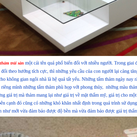
một cái tên quá phổ biến đối với nhiều người. Trong giai đ
thảm trải sàn
y đổi theo hướng tích cực, thì những yêu cầu của con người lại càng t
 cho không gian ngôi nhà là hệ quả tất yếu. Những tấm thảm ngày nay r
 riêng mình những tấm thảm phù họp với phong thủy, những màu thảm 
g giá trị mà thảm mang lại như giá trị về mặt thẩm mỹ, giá trị cho mộ
 bên cạnh đó cũng có những khó khăn nhất định trong quá trình sử dụng
 như mới vừa đảm bảo được độ bền mà vừa đảm bảo được giá trị thẩm mỹ