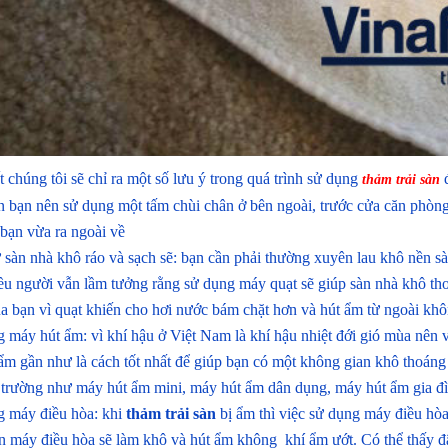
t chúng tôi sẽ chỉ ra một số lưu ý trong quá trình sử dụng
đ
thảm trải sàn
ên bạn nên sử dụng một tấm chùi chân ở bên ngoài, trước cửa căn phòng
 bạn vừa ra ngoài về
ữ sàn nhà khô ráo và sạch sẽ: bạn cần phải thường xuyên lau khô nền s
iều người vẫn lầm tưởng rằng sử dụng máy quạt sẽ giúp sàn nhà khô th
ủa bạn vì quạt khiến cho hơi nước bám chặt hơn và hút ẩm từ ngoài kh
g máy hút ẩm: vì khí hậu ở Việt Nam là khí hậu nhiệt đới gió mùa nên
ẩm gần như là cách tốt nhất để giúp bạn có một không gian khô thoáng
ị trường như máy hút ẩm mini, máy hút ẩm dân dụng, máy hút ẩm gia 
g máy điều hòa: khi
thảm trải sàn
bị ẩm thì việc sử dụng máy điều hòa
n máy điều hòa sẽ làm khô và hút ẩm không khí ẩm ướt. Có thể thấy đ