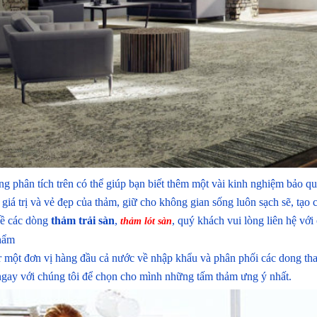
g phân tích trên có thể giúp bạn biết thêm một vài kinh nghiệm bảo qu
giá trị và vẻ đẹp của thảm, giữ cho không gian sống luôn sạch sẽ, tạo 
về các dòng
thảm trải sàn
,
, quý khách vui lòng liên hệ với
thảm lót sàn
hẩm
 một đơn vị hàng đầu cả nước về nhập khẩu và phân phối các dong tham t
ngay với chúng tôi để chọn cho mình những tấm thảm ưng ý nhất.