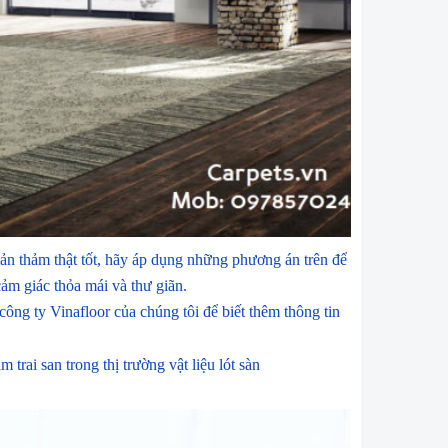
ản thảm thật tốt, hãy áp dụng những phương án trên để
cảm giác thỏa mái và thư giãn.
 công ty Vinafloor của chúng tôi để biết thêm thông tin
rai san trong thị trường vật liệu lót sàn