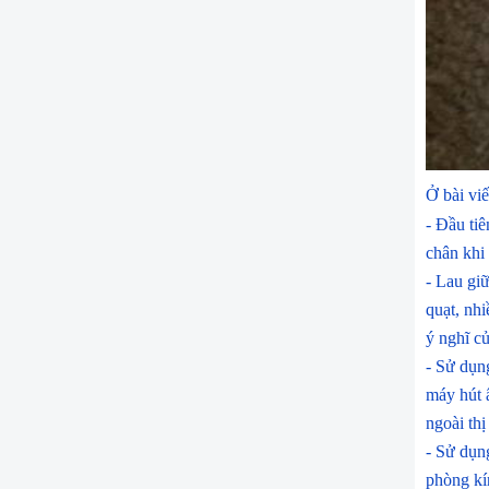
Ở bài viế
- Đầu ti
chân khi
- Lau gi
quạt, nh
ý nghĩ c
- Sử dụn
máy hút 
ngoài th
- Sử dụn
phòng kí