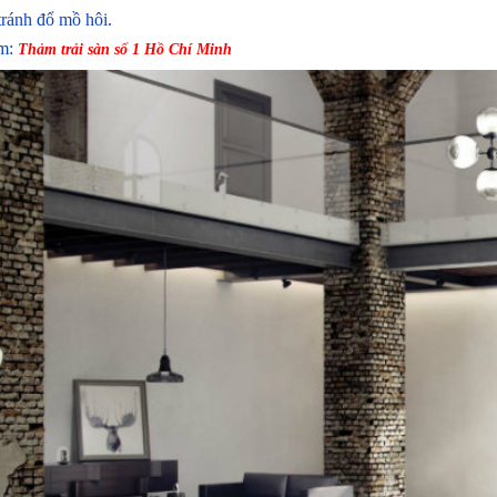
tránh đổ mồ hôi.
m:
Thảm trải sàn số 1 Hồ Chí Minh