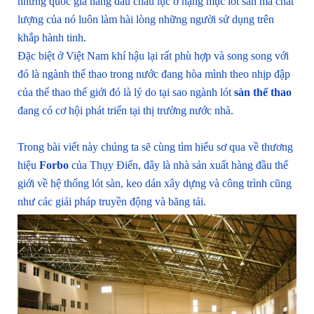
những quốc gia hàng đầu châu lục ở hạng mục lót sàn mà chất
lượng của nó luôn làm hài lòng những người sử dụng trên
khắp hành tinh.
Đặc biệt ở Việt Nam khí hậu lại rất phù hợp và song song với
đó là ngành thể thao trong nước đang hòa mình theo nhịp đập
của thể thao thế giới đó là lý do tại sao ngành lót
sàn thể thao
đang có cơ hội phát triển tại thị trường nước nhà.
Trong bài viết này chúng ta sẽ cùng tìm hiểu sơ qua về thương
hiệu
Forbo
của Thụy Điển, đây là nhà sản xuất hàng đầu thế
giới về hệ thống lót sàn, keo dán xây dựng và công trình cũng
như các giải pháp truyền động và băng tải.