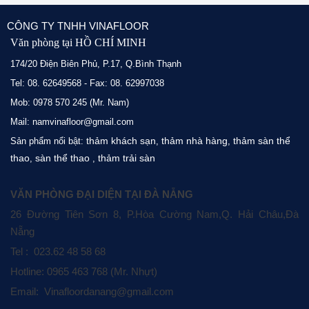
CÔNG TY TNHH VINAFLOOR
Văn phòng tại HỒ CHÍ MINH
174/20 Điện Biên Phủ, P.17, Q.Bình Thạnh
Tel: 08. 62649568 - Fax: 08. 62997038
Mob: 0978 570 245 (Mr. Nam)
Mail: namvinafloor@gmail.com
thảm khách sạn
thảm nhà hàng
thảm sàn thể
Sản phẩm nổi bật:
,
,
thao
sàn thể thao
thảm trải sàn
,
,
VĂN PHÒNG ĐẠI DIỆN TẠI ĐÀ NẴNG
26 Đường Tiên Sơn 8, P.Hòa Cường Nam,Q. Hải Châu,Đà
Nẵng
Tel : 023.62 48 58 68
Hotline: 0965 463 768 (Mr. Nhựt)
Email: Vinafloordanang@gmail.com