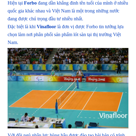
Hiện tại
Forbo
đang dần khẳng đinh tên tuổi của mình ở nhiều
quốc gia khác nhau và Việt Nam là một trong những nước
đang được chú trọng đầu tư nhiều nhất.
Đặc biệt là khi
Vinafloor
là đơn vị được Forbo tin tưởng lựa
chọn làm nơi phân phối sản phẩm lót sàn tại thị trường Việt
Nam.
Với đội ngủ nhân lực hùng hậu được đào tạo bài bản có trình