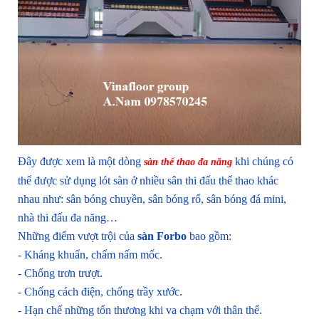
Đây được xem là một dòng
khi chúng có
sàn thể thao đa năng
thể được sử dụng lót sàn ở nhiều sân thi đấu thể thao khác
nhau như: sân bóng chuyền, sân bóng rổ, sân bóng đá mini,
nhà thi đấu đa năng…
Những điểm vượt trội của
sàn Forbo
bao gồm:
- Kháng khuẩn, chấm nấm mốc.
- Chống trơn trượt.
- Chống cách điện, chống trầy xước.
- Hạn chế những tổn thương khi va chạm với thân thể.