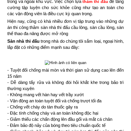
trong và ngoài khu vực. Việc chọn lựa
để tăng
thảm thi đấu
cường tập luyện cho sức khỏe cũng như tạo an toàn cho
các vận động viên là điều cực kỳ quan trọng.
Hiện nay, cũng có khá nhiều đơn vị tập trung vào những dự
án thi công thảm sàn nhà thi đấu cầu lông, sàn cầu lông, sàn
thể thao đa năng được mở rộng
Sàn nhà thi đấu
trong nhà do chúng tôi sắm loại, ngoại hình,
lắp đặt có những điểm mạnh sau đây:
- Tuyệt đối chống mài mòn và thời gian sử dụng cao lên đến
15 năm
- Dễ dàng tẩy rửa và không đòi hỏi khắt khe trong bảo trì
thường xuyên
- Không mang vết hàn hay vết trầy xướt
- Vận động an toàn tuyệt đối và chống trượt tối đa
- Chống vết cháy do tàn thuốc gây ra
- Đặc tính chống cháy và an toàn không độc hại
- Giảm thiểu các chấn động lên đầu gối và mắt cá chân
- Đảm bảo độ nảy của bóng theo tiêu chuẩn quốc tế