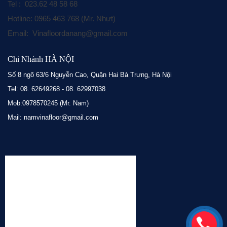
Tel : 023.62 48 58 68
Hotline: 0965 463 768 (Mr. Nhựt)
Email: Vinafloordanang@gmail.com
Chi Nhánh HÀ NỘI
Số 8 ngõ 63/6 Nguyễn Cao, Quận Hai Bà Trưng, Hà Nội
Tel: 08. 62649268 - 08. 62997038
Mob:0978570245 (Mr. Nam)
Mail: namvinafloor@gmail.com