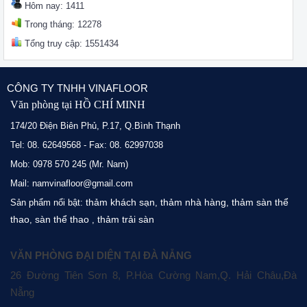
Hôm nay: 1411
Trong tháng: 12278
Tổng truy cập: 1551434
CÔNG TY TNHH VINAFLOOR
Văn phòng tại HỒ CHÍ MINH
174/20 Điện Biên Phủ, P.17, Q.Bình Thạnh
Tel: 08. 62649568 - Fax: 08. 62997038
Mob: 0978 570 245 (Mr. Nam)
Mail: namvinafloor@gmail.com
thảm khách sạn
thảm nhà hàng
thảm sàn thể
Sản phẩm nổi bật:
,
,
thao
sàn thể thao
thảm trải sàn
,
,
VĂN PHÒNG ĐẠI DIỆN TẠI ĐÀ NẴNG
26 Đường Tiên Sơn 8, P.Hòa Cường Nam,Q. Hải Châu,Đà
Nẵng