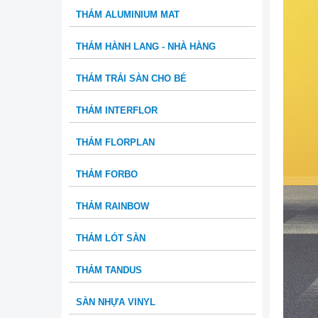
THẢM ALUMINIUM MAT
THẢM HÀNH LANG - NHÀ HÀNG
THẢM TRẢI SÀN CHO BÉ
THẢM INTERFLOR
THẢM FLORPLAN
THẢM FORBO
THẢM RAINBOW
THẢM LÓT SÀN
THẢM TANDUS
SÀN NHỰA VINYL