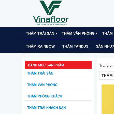
THẢM TRẢI SÀN
THẢM VĂN PHÒNG
THẢM 
THẢM RAINBOW
THẢM TANDUS
SÀN NHỰA
DANH MỤC SẢN PHẨM
Trang ch
THẢM TRẢI SÀN
THẢM
THẢM VĂN PHÒNG
THẢM PHÒNG KHÁCH
THẢM TRẢI KHÁCH SẠN