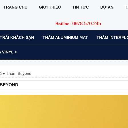
TRANG CHỦ
GIỚI THIỆU
TIN TỨC
DỰ ÁN
T
0978.570.245
Hotline:
TRẢI KHÁCH SẠN
THẢM ALUMINIUM MAT
THẢM INTERFL
 VINYL
ủ
Thảm Beyond
»
 BEYOND