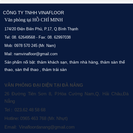
CÔNG TY TNHH VINAFLOOR
Văn phòng tại HỒ CHÍ MINH
174/20 Điện Biên Phủ, P.17, Q.Bình Thạnh
Tel: 08. 62649568 - Fax: 08. 62997038
Mob: 0978 570 245 (Mr. Nam)
Mail: namvinafloor@gmail.com
thảm khách sạn
thảm nhà hàng
thảm sàn thể
Sản phẩm nổi bật:
,
,
thao
sàn thể thao
thảm trải sàn
,
,
VĂN PHÒNG ĐẠI DIỆN TẠI ĐÀ NẴNG
26 Đường Tiên Sơn 8, P.Hòa Cường Nam,Q. Hải Châu,Đà
Nẵng
Tel : 023.62 48 58 68
Hotline: 0965 463 768 (Mr. Nhựt)
Email: Vinafloordanang@gmail.com