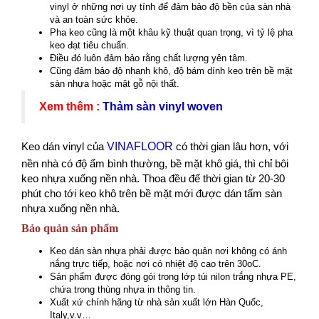
vinyl ở những nơi uy tính để đảm bảo độ bền của sàn nhà
và an toàn sức khỏe.
Pha keo cũng là một khâu kỹ thuật quan trọng, vì tỷ lệ pha
keo đạt tiêu chuẩn.
Điều đó luôn đảm bảo rằng chất lượng yên tâm.
Cũng đảm bảo độ nhanh khô, độ bám dính keo trên bề mặt
sàn nhựa hoặc mặt gỗ nội thất.
Xem thêm :
Thảm sàn vinyl woven
Keo dán vinyl của
VINAFLOOR
có thời gian lâu hơn, với
nền nhà có độ ẩm bình thường, bề mặt khô giá, thì chỉ bôi
keo nhựa xuống nền nhà. Thoa đều để thời gian từ 20-30
phút cho tới keo khô trên bề mặt mới được dán tấm sàn
nhựa xuống nền nhà.
Bảo quản sản phẩm
Keo dán sàn nhựa phải được bảo quản nơi không có ánh
nắng trực tiếp, hoặc nơi có nhiệt độ cao trên 30oC.
Sản phẩm được đóng gói trong lớp túi nilon trắng nhựa PE,
chứa trong thùng nhựa in thông tin.
Xuất xứ chính hãng từ nhà sản xuất lớn Hàn Quốc,
Italy,v.v…