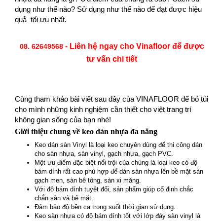
dụng như thế nào? Sử dụng như thế nào để đạt được hiệu
quả tối ưu nhất.
- Liên hệ ngay cho Vinafloor để được
08. 62649568
tư vấn chi tiết
Cùng tham khảo bài viết sau đây của VINAFLOOR để bỏ túi
cho mình những kinh nghiệm cần thiết cho việt trang trí
không gian sống của bạn nhé!
Giới thiệu chung về keo dán nhựa đa năng
Keo dán sàn Vinyl là loại keo chuyên dùng để thi công dán
cho sàn nhựa, sàn vinyl, gạch nhựa, gạch PVC.
Một ưu điểm đặc biệt nổi trội của chúng là loại keo có độ
bám dính rất cao phù hợp để dán sàn nhựa lên bề mặt sàn
gạch men, sàn bê tông, sàn xi măng.
Với độ bám dính tuyệt đối, sản phẩm giúp cố định chắc
chắn sàn và bê mặt.
Đảm bảo độ bền ca trong suốt thời gian sử dụng.
Keo sàn nhựa có độ bám dính tốt với lớp đáy sàn vinyl là