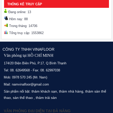
THỐNG KÊ TRUY CẬP
Đang online: 13
Hôm nay: 88
Trong tháng: 14706
Tổng truy cập: 1553862
CÔNG TY TNHH VINAFLOOR
Văn phòng tại HỒ CHÍ MINH
174/20 Điện Biên Phủ, P.17, Q.Bình Thạnh
Tel: 08. 62649568 - Fax: 08. 62997038
Mob: 0978 570 245 (Mr. Nam)
Mail: namvinafloor@gmail.com
thảm khách sạn
thảm nhà hàng
thảm sàn thể
Sản phẩm nổi bật:
,
,
thao
sàn thể thao
thảm trải sàn
,
,
VĂN PHÒNG ĐẠI DIỆN TẠI ĐÀ NẴNG