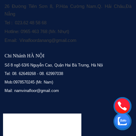
26 Đường Tiên Sơn 8, P.Hòa Cường Nam,Q. Hải Châu,Đà
Nẵng
Tel : 023.62 48 58 68
Hotline: 0965 463 768 (Mr. Nhựt)
Email: Vinafloordanang@gmail.com
Chi Nhánh HÀ NỘI
Số 8 ngõ 63/6 Nguyễn Cao, Quận Hai Bà Trưng, Hà Nội
Tel: 08. 62649268 - 08. 62997038
Mob:0978570245 (Mr. Nam)
Mail: namvinafloor@gmail.com