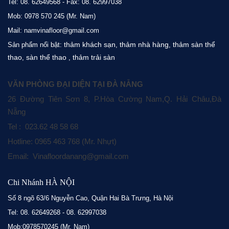
Tel: 08. 62649568 - Fax: 08. 62997038
Mob: 0978 570 245 (Mr. Nam)
Mail: namvinafloor@gmail.com
thảm khách sạn
thảm nhà hàng
thảm sàn thể
Sản phẩm nổi bật:
,
,
thao
sàn thể thao
thảm trải sàn
,
,
VĂN PHÒNG ĐẠI DIỆN TẠI ĐÀ NẴNG
26 Đường Tiên Sơn 8, P.Hòa Cường Nam,Q. Hải Châu,Đà
Nẵng
Tel : 023.62 48 58 68
Hotline: 0965 463 768 (Mr. Nhựt)
Email: Vinafloordanang@gmail.com
Chi Nhánh HÀ NỘI
Số 8 ngõ 63/6 Nguyễn Cao, Quận Hai Bà Trưng, Hà Nội
Tel: 08. 62649268 - 08. 62997038
Mob:0978570245 (Mr. Nam)