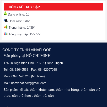
THỐNG KÊ TRUY CẬP
Đang online: 10
Hôm nay: 1702
Trong tháng: 14394
Tổng truy cập: 1553550
CÔNG TY TNHH VINAFLOOR
Văn phòng tại HỒ CHÍ MINH
174/20 Điện Biên Phủ, P.17, Q.Bình Thạnh
Tel: 08. 62649568 - Fax: 08. 62997038
Mob: 0978 570 245 (Mr. Nam)
Mail: namvinafloor@gmail.com
thảm khách sạn
thảm nhà hàng
thảm sàn thể
Sản phẩm nổi bật:
,
,
thao
sàn thể thao
thảm trải sàn
,
,