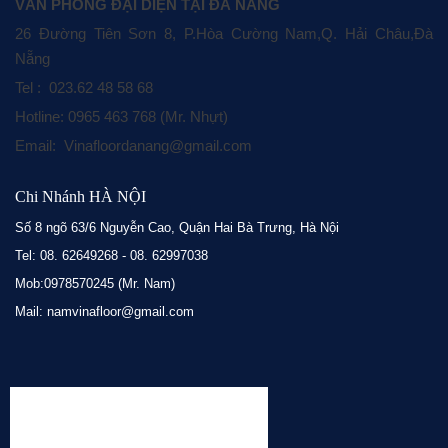
VĂN PHÒNG ĐẠI DIỆN TẠI ĐÀ NẴNG
26 Đường Tiên Sơn 8, P.Hòa Cường Nam,Q. Hải Châu,Đà
Nẵng
Tel : 023.62 48 58 68
Hotline: 0965 463 768 (Mr. Nhựt)
Email: Vinafloordanang@gmail.com
Chi Nhánh HÀ NỘI
Số 8 ngõ 63/6 Nguyễn Cao, Quận Hai Bà Trưng, Hà Nội
Tel: 08. 62649268 - 08. 62997038
Mob:0978570245 (Mr. Nam)
Mail: namvinafloor@gmail.com