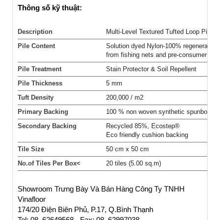
Thông số kỹ thuật:
Description
Multi-Level Textured Tufted Loop Pile
Pile Content
Solution dyed Nylon-100% regenerated
from fishing nets and pre-consumer nyl
Pile Treatment
Stain Protector & Soil Repellent
Pile Thickness
5 mm
Tuft Density
200,000 / m2
Primary Backing
100 % non woven synthetic spunbond
Secondary Backing
Recycled 85%, Ecostep®
Eco friendly cushion backing
Tile Size
50 cm x 50 cm
No.of Tiles Per Box<
20 tiles (5.00 sq.m)
Showroom Trưng Bày Và Bán Hàng Công Ty TNHH
Vinafloor
174/20 Điện Biên Phủ, P.17, Q.Bình Thạnh
Tel: 08. 62649568 - Fax: 08. 62997038