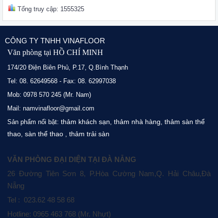
Tổng truy cập: 1555325
CÔNG TY TNHH VINAFLOOR
Văn phòng tại HỒ CHÍ MINH
174/20 Điện Biên Phủ, P.17, Q.Bình Thạnh
Tel: 08. 62649568 - Fax: 08. 62997038
Mob: 0978 570 245 (Mr. Nam)
Mail: namvinafloor@gmail.com
thảm khách sạn
thảm nhà hàng
thảm sàn thể
Sản phẩm nổi bật:
,
,
thao
sàn thể thao
thảm trải sàn
,
,
VĂN PHÒNG ĐẠI DIỆN TẠI ĐÀ NẴNG
26 Đường Tiên Sơn 8, P.Hòa Cường Nam,Q. Hải Châu,Đà
Nẵng
Tel : 023.62 48 58 68
Hotline: 0965 463 768 (Mr. Nhựt)