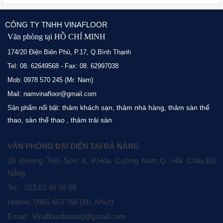
CÔNG TY TNHH VINAFLOOR
Văn phòng tại HỒ CHÍ MINH
174/20 Điện Biên Phủ, P.17, Q.Bình Thạnh
Tel: 08. 62649568 - Fax: 08. 62997038
Mob: 0978 570 245 (Mr. Nam)
Mail: namvinafloor@gmail.com
thảm khách sạn
thảm nhà hàng
thảm sàn thể
Sản phẩm nổi bật:
,
,
thao
sàn thể thao
thảm trải sàn
,
,
VĂN PHÒNG ĐẠI DIỆN TẠI ĐÀ NẴNG
26 Đường Tiên Sơn 8, P.Hòa Cường Nam,Q. Hải Châu,Đà
Nẵng
Tel : 023.62 48 58 68
Hotline: 0965 463 768 (Mr. Nhựt)
Email: Vinafloordanang@gmail.com