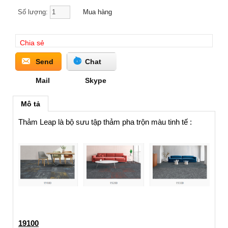
Số lượng:
Chia sẻ
Send
Chat
Mail
Skype
Mô tả
Thảm Leap là bộ sưu tập thảm pha trộn màu tinh tế :
19100