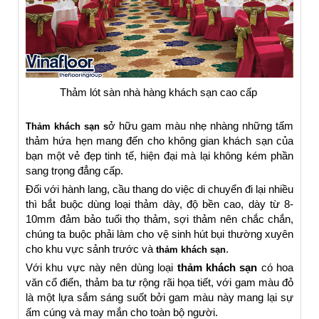
Thảm lót sàn nhà hàng khách sạn cao cấp
ở hữu gam màu nhẹ nhàng những tấm
Thảm khách sạn s
thảm hứa hẹn mang đến cho không gian khách sạn của
bạn một vẻ đẹp tinh tế, hiện đại mà lại không kém phần
sang trọng đẳng cấp.
Đối với hành lang, cầu thang do việc di chuyển đi lại nhiều
thì bắt buộc dùng loại thảm dày, độ bền cao, dày từ 8-
10mm đảm bảo tuổi thọ thảm, sợi thảm nên chắc chắn,
chúng ta buộc phải làm cho vệ sinh hút bụi thường xuyên
cho khu vực sảnh trước và
.
thảm khách sạn
Với khu vực này nên dùng loại
thảm khách sạn
có hoa
văn cổ điển, thảm ba tư rộng rãi họa tiết, với gam màu đỏ
là một lựa sắm sáng suốt bởi gam màu này mang lại sự
ấm cúng và may mắn cho toàn bộ người.