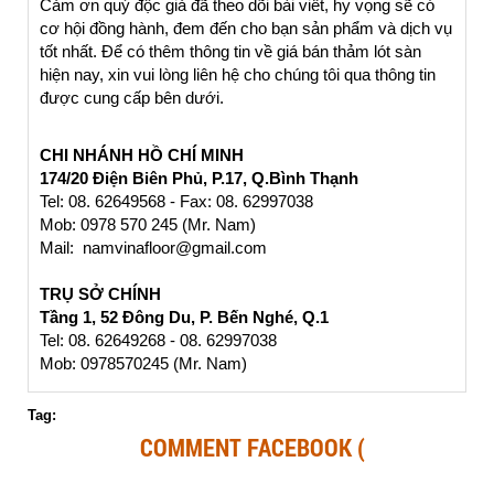
Cảm ơn quý độc giả đã theo dõi bài viết, hy vọng sẽ có
cơ hội đồng hành, đem đến cho bạn sản phẩm và dịch vụ
tốt nhất. Để có thêm thông tin về giá bán thảm lót sàn
hiện nay, xin vui lòng liên hệ cho chúng tôi qua thông tin
được cung cấp bên dưới.
CHI NHÁNH HỒ CHÍ MINH
174/20 Điện Biên Phủ, P.17, Q.Bình Thạnh
Tel: 08. 62649568 - Fax: 08. 62997038
Mob: 0978 570 245 (Mr. Nam)
Mail: namvinafloor@gmail.com
TRỤ SỞ CHÍNH
Tầng 1, 52 Đông Du, P. Bến Nghé, Q.1
Tel: 08. 62649268 - 08. 62997038
Mob: 0978570245 (Mr. Nam)
Tag:
COMMENT FACEBOOK (