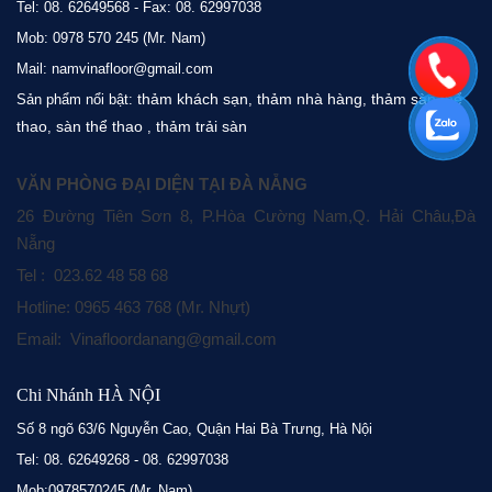
Tel: 08. 62649568 - Fax: 08. 62997038
Mob: 0978 570 245 (Mr. Nam)
Mail: namvinafloor@gmail.com
thảm khách sạn
thảm nhà hàng
thảm sàn thể
Sản phẩm nổi bật:
,
,
thao
sàn thể thao
thảm trải sàn
,
,
VĂN PHÒNG ĐẠI DIỆN TẠI ĐÀ NẴNG
26 Đường Tiên Sơn 8, P.Hòa Cường Nam,Q. Hải Châu,Đà
Nẵng
Tel : 023.62 48 58 68
Hotline: 0965 463 768 (Mr. Nhựt)
Email: Vinafloordanang@gmail.com
Chi Nhánh HÀ NỘI
Số 8 ngõ 63/6 Nguyễn Cao, Quận Hai Bà Trưng, Hà Nội
Tel: 08. 62649268 - 08. 62997038
Mob:0978570245 (Mr. Nam)