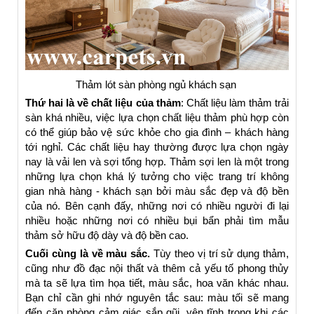
Thảm lót sàn phòng ngủ khách sạn
Thứ hai là về chất liệu của thảm
: Chất liệu làm thảm trải
sàn khá nhiều, việc lựa chọn chất liệu thảm phù hợp còn
có thể giúp bảo vệ sức khỏe cho gia đình – khách hàng
tới nghỉ. Các chất liệu hay thường được lựa chọn ngày
nay là vải len và sợi tổng hợp. Thảm sợi len là một trong
những lựa chọn khá lý tưởng cho việc trang trí không
gian nhà hàng - khách sạn bởi màu sắc đẹp và độ bền
của nó. Bên cạnh đấy, những nơi có nhiều người đi lại
nhiều hoặc những nơi có nhiều bụi bẩn phải tìm mẫu
thảm sở hữu độ dày và độ bền cao.
Cuối cùng là về màu sắc.
Tùy theo vị trí sử dụng thảm,
cũng như đồ đạc nội thất và thêm cả yếu tố phong thủy
mà ta sẽ lựa tìm họa tiết, màu sắc, hoa văn khác nhau.
Bạn chỉ cần ghi nhớ nguyên tắc sau: màu tối sẽ mang
đến căn phòng cảm giác sắp gũi, yên tĩnh trong khi các