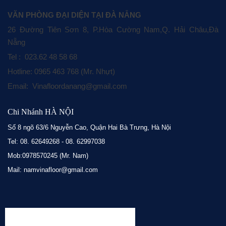
VĂN PHÒNG ĐẠI DIỆN TẠI ĐÀ NẴNG
26 Đường Tiên Sơn 8, P.Hòa Cường Nam,Q. Hải Châu,Đà
Nẵng
Tel : 023.62 48 58 68
Hotline: 0965 463 768 (Mr. Nhựt)
Email: Vinafloordanang@gmail.com
Chi Nhánh HÀ NỘI
Số 8 ngõ 63/6 Nguyễn Cao, Quận Hai Bà Trưng, Hà Nội
Tel: 08. 62649268 - 08. 62997038
Mob:0978570245 (Mr. Nam)
Mail: namvinafloor@gmail.com