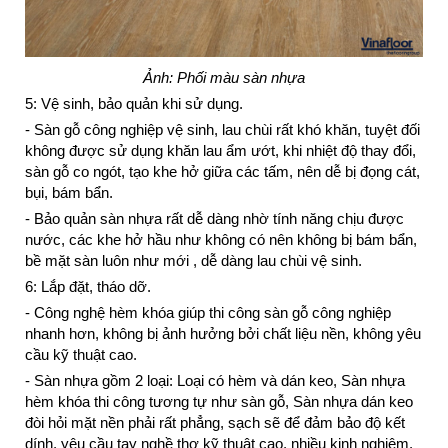
Ảnh: Phối màu sàn nhựa
5: Vệ sinh, bảo quản khi sử dụng.
- Sàn gỗ công nghiệp vệ sinh, lau chùi rất khó khăn, tuyệt đối
không được sử dụng khăn lau ẩm ướt, khi nhiệt độ thay đổi,
sàn gỗ co ngót, tạo khe hở giữa các tấm, nên dễ bị đọng cát,
bụi, bám bẩn.
- Bảo quản sàn nhựa rất dễ dàng nhờ tính năng chịu được
nước, các khe hở hầu như không có nên không bị bám bẩn,
bề mặt sàn luôn như mới , dễ dàng lau chùi vệ sinh.
6: Lắp đặt, tháo dỡ.
- Công nghệ hèm khóa giúp thi công sàn gỗ công nghiệp
nhanh hơn, không bị ảnh hưởng bởi chất liệu nền, không yêu
cầu kỹ thuật cao.
- Sàn nhựa gồm 2 loại: Loại có hèm và dán keo, Sàn nhựa
hèm khóa thi công tương tự như sàn gỗ, Sàn nhựa dán keo
đòi hỏi mặt nền phải rất phẳng, sạch sẽ để đảm bảo độ kết
dính, yêu cầu tay nghề thợ kỹ thuật cao, nhiều kinh nghiệm.