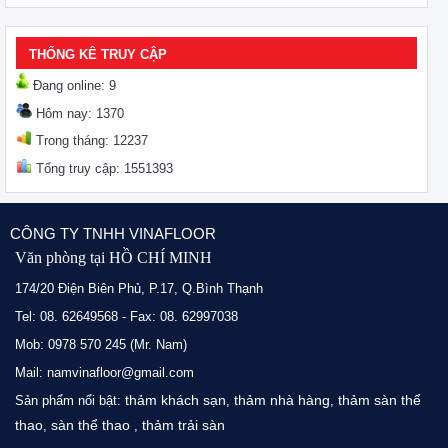
THỐNG KÊ TRUY CẬP
Đang online: 9
Hôm nay: 1370
Trong tháng: 12237
Tổng truy cập: 1551393
CÔNG TY TNHH VINAFLOOR
Văn phòng tại HỒ CHÍ MINH
174/20 Điện Biên Phủ, P.17, Q.Bình Thạnh
Tel: 08. 62649568 - Fax: 08. 62997038
Mob: 0978 570 245 (Mr. Nam)
Mail: namvinafloor@gmail.com
thảm khách sạn
thảm nhà hàng
thảm sàn thể
Sản phẩm nổi bật:
,
,
thao
sàn thể thao
thảm trải sàn
,
,