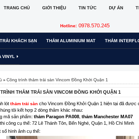
TRANG CHỦ
GIỚI THIỆU
TIN TỨC
DỰ ÁN
T
0978.570.245
Hotline:
TRẢI KHÁCH SẠN
THẢM ALUMINIUM MAT
THẢM INTERFL
 VINYL
ủ
Công trình thảm trải sàn Vincom Đồng Khởi Quận 1
»
TRÌNH THẢM TRẢI SÀN VINCOM ĐỒNG KHỞI QUẬN 1
h lót
cho Vincom Đồng Khởi Quận 1 hiện tại đã được cô
thảm trải sàn
chúng tôi kết hợp 2 dòng thảm khác nhau:
ng mã sản phẩm:
thảm Paragon PA008
,
thảm Manchester MA07
ỉ thi công cụ thể: 72 Lê Thánh Tôn, Bến Nghé, Quận 1, Hồ Chí Minh
số hình ảnh cụ thể: