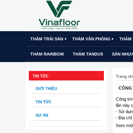
THẢM TRẢI SÀN
THẢM VĂN PHÒNG
THẢM 
THẢM RAINBOW
THẢM TANDUS
SÀN NHỰA
TIN TỨC
Trang ch
CÔNG 
GIỚI THIỆU
Công trìn
TIN TỨC
lần này 
- Sử dụ
DỰ ÁN
- Địa ch
Xem một 