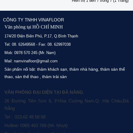
Hiển thị 1 đến 7 trong 7 (1 Trang)
CÔNG TY TNHH VINAFLOOR
Văn phòng tại HỒ CHÍ MINH
174/20 Điện Biên Phủ, P.17, Q.Bình Thạnh
Tel: 08. 62649568 - Fax: 08. 62997038
Mob: 0978 570 245 (Mr. Nam)
Mail: namvinafloor@gmail.com
thảm khách sạn
thảm nhà hàng
thảm sàn thể
Sản phẩm nổi bật:
,
,
thao
sàn thể thao
thảm trải sàn
,
,
VĂN PHÒNG ĐẠI DIỆN TẠI ĐÀ NẴNG
26 Đường Tiên Sơn 8, P.Hòa Cường Nam,Q. Hải Châu,Đà
Nẵng
Tel : 023.62 48 58 68
Hotline: 0965 463 768 (Mr. Nhựt)